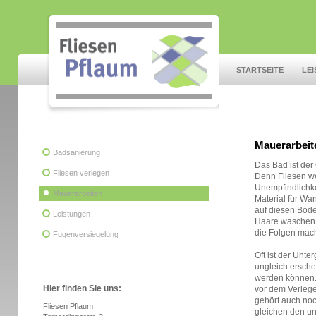
STARTSEITE
LE
Mauerarbeit
Badsanierung
Das Bad ist der
Fliesen verlegen
Denn Fliesen we
Unempfindlichke
Mauerarbeiten
Material für Wa
auf diesen Bode
Leistungen
Haare waschen -
die Folgen mac
Fugenversiegelung
Oft ist der Unt
ungleich ersche
werden können.
Hier finden Sie uns:
vor dem Verlege
gehört auch no
Fliesen Pflaum
gleichen den u