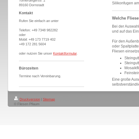
Tomerdingerstr. 2
Silikonfugen am
89160 Dornstadt
Kontakt
Welche Fliese
Rufen Sie einfach an unter
Bei der Auswahl
Telefon:
+49 7348 982282
und auf das Ein
oder
Mobil:
+49 173 7719 402
Für den Außenbe
+49 172 281 5604
oder Spaltplat
Fliesen einsetz
oder nutzen Sie unser
Kontaktformular
.
Steingut
Steingutf
Mosaikfl
Bürozeiten
Feinstei
Termine nach Vereinbarung.
Eine große Ausw
selbstverständli
Druckversion
|
Sitemap
© Fliesen Pflaum