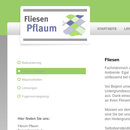
STARTSEITE
LE
Fliesen
Badsanierung
Fachmännisch v
Fliesen verlegen
Ambiente. Egal 
umfassend bei I
Mauerarbeiten
Vor Beginn unse
Leistungen
Untergrundbesc
aus. Dank einwa
Fugenversiegelung
an Ihren Fliese
Müssen vor dem 
sind Sie bei uns
Hier finden Sie uns:
den Hintergrund
Fliesen Pflaum
Selbstverständl